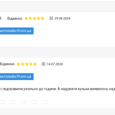
П.
Відмінно
29.08.2024
кетплейсі Prom.ua
Відмінно
14.07.2024
кетплейсі Prom.ua
 і відправили реально до години. А надувати кульки виявилось надз