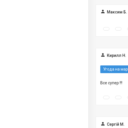
Максим Б.
Кирилл Н.
Угода на мар
Все супер !!!
Сергій М.