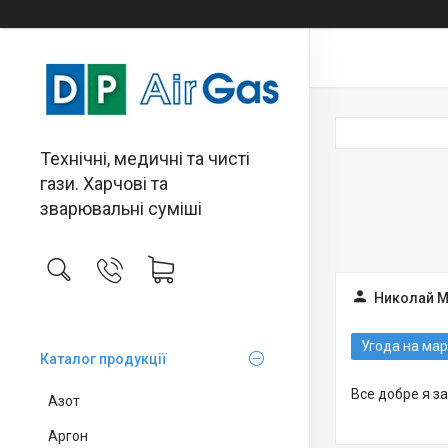
Технічні, медичні та чисті
гази. Харчові та
зварювальні суміші
Николай М
Угода на мар
Каталог продукції
Все добре я з
Азот
Аргон