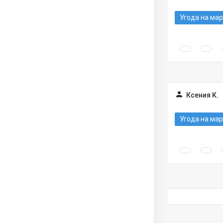
Угода на мар
Ксения К.
Угода на мар