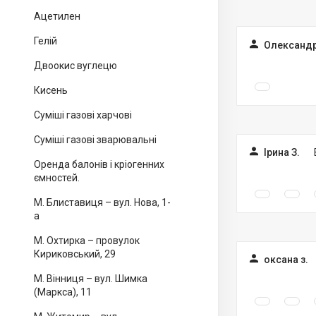
Ацетилен
Гелій
Олександр
Двоокис вуглецю
Кисень
Суміші газові харчові
Суміші газові зварювальні
Ірина З.
Оренда балонів і кріогенних
ємностей.
М. Блиставиця – вул. Нова, 1-
а
М. Охтирка – провулок
Кириковський, 29
оксана з.
М. Вінниця – вул. Шимка
(Маркса), 11