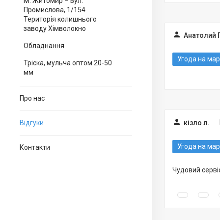
М. Житомир – вул.
Промислова, 1/154.
Територія колишнього
заводу Хімволокно
Анатолий 
Обладнання
Угода на мар
Тріска, мульча оптом 20-50
мм
Про нас
кізло л.
Відгуки
Угода на мар
Контакти
Чудовий сервіс