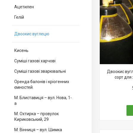
Ацетилен
Гелій
Двоокис вуглецю
Кисень
Суміші газові харчові
Суміші газові зварювальні
Двоокис вугл
сорт для
Оренда балонів і кріогенних
ємностей.
М. Блиставиця – вул. Нова, 1-
а
М. Охтирка – провулок
Кириковський, 29
М. Вінниця – вул. Шимка