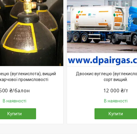
ецю (вуглекислота), вищий
Двоокис вуглецю (вуглекислот
 харчової промисловості
сорт вищий.
500 ₴/балон
12 000 ₴/т
В наявності
В наявності
Купити
Купити