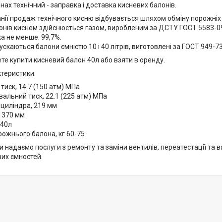
нах технічний - заправка і доставка кисневих балонів.
нії продаж технічного кисню відбувається шляхом обміну порожніх 
онів киснем здійснюється газом, виробленим за ДСТУ ГОСТ 5583-09
а не менше: 99,7%.
пускаються балони ємністю 10 і 40 літрів, виготовлені за ГОСТ 949-73
те купити кисневий балон 40л або взяти в оренду.
ктеристики:
тиск, 14.7 (150 атм) МПа
альний тиск, 22.1 (225 атм) МПа
циліндра, 219 мм
1370 мм
 40л
ожнього балона, кг 60-75
 надаємо послуги з ремонту та заміни вентилів, переатестації та 
вих ємностей.