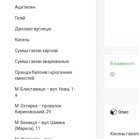
Ацетилен
Гелій
Двоокис вуглецю
Кисень
Суміші газові харчові
Суміші газові зварювальні
В наявності
Оренда балонів і кріогенних
ємностей.
М. Блиставиця – вул. Нова, 1-
а
М. Охтирка – провулок
Кириковський, 29
Опис
М. Вінниця – вул. Шимка
(Маркса), 11
Кисень газопо