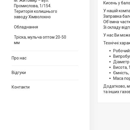
М. Житомир – вул.
Кисень у бало
Промислова, 1/154.
У нашій компа
Територія колишнього
Заправка бал
заводу Хімволокно
Об'ємна частк
Обладнання
Зі складу від
У нас Ви може
Тріска, мульча оптом 20-50
мм
Технічні хара
Робочий 
Випробув
Про нас
Діаметр 
Висота, 
Відгуки
Ємність,
Маса пор
Додатково, ми
Контакти
та інших газо