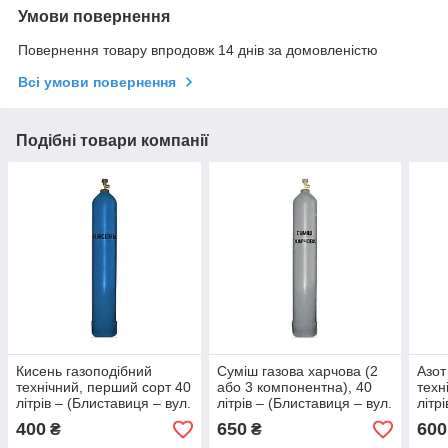
Умови повернення
Повернення товару впродовж 14 днів за домовленістю
Всі умови повернення
Подібні товари компанії
Кисень газоподібний
Суміш газова харчова (2
Азот
технічний, перший сорт 40
або 3 компонентна), 40
техн
літрів – (Блиставиця – вул.
літрів – (Блиставиця – вул.
літр
Нова, 1-а)
Нова, 1-а)
Нова
400
650
600
₴
₴