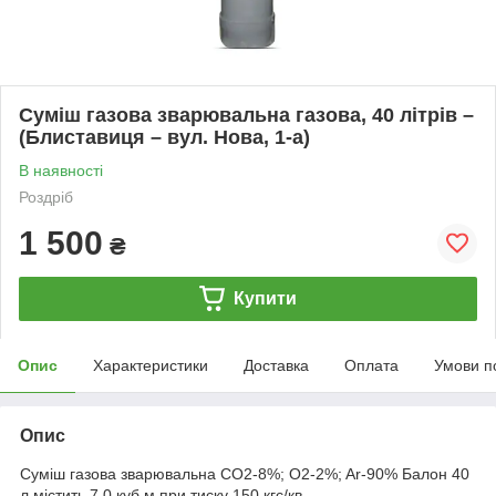
Суміш газова зварювальна газова, 40 літрів –
(Блиставиця – вул. Нова, 1-а)
В наявності
Роздріб
1 500
₴
Купити
Опис
Характеристики
Доставка
Оплата
Умови п
Опис
Суміш газова зварювальна CO2-8%; O2-2%; Ar-90% Балон 40
л містить 7,0 куб.м при тиску 150 кгс/кв.