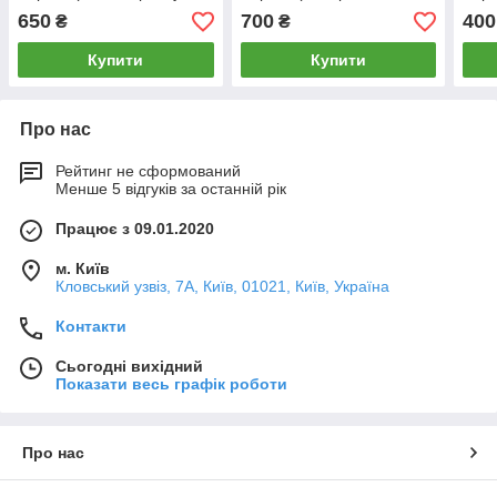
Промислова, 1/154)
провулок Кириковський,
Нова
650
700
400
₴
₴
29)
Купити
Купити
Про нас
Рейтинг не сформований
Менше 5 відгуків за останній рік
Працює з 09.01.2020
м. Київ
Кловський узвіз, 7А, Київ, 01021, Київ, Україна
Контакти
Сьогодні вихідний
Показати весь графік роботи
Про нас