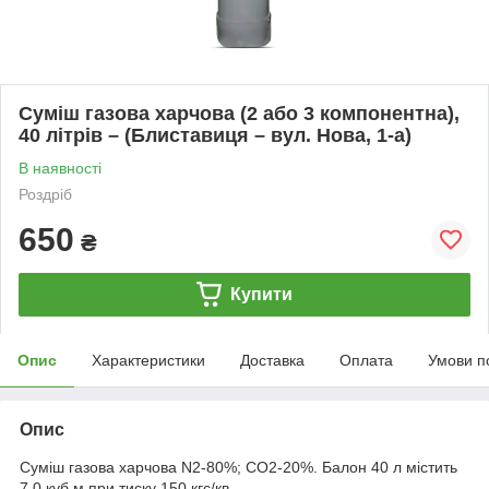
Суміш газова харчова (2 або 3 компонентна),
40 літрів – (Блиставиця – вул. Нова, 1-а)
В наявності
Роздріб
650
₴
Купити
Опис
Характеристики
Доставка
Оплата
Умови п
Опис
Суміш газова харчова N2-80%; CO2-20%. Балон 40 л містить
7,0 куб.м при тиску 150 кгс/кв.