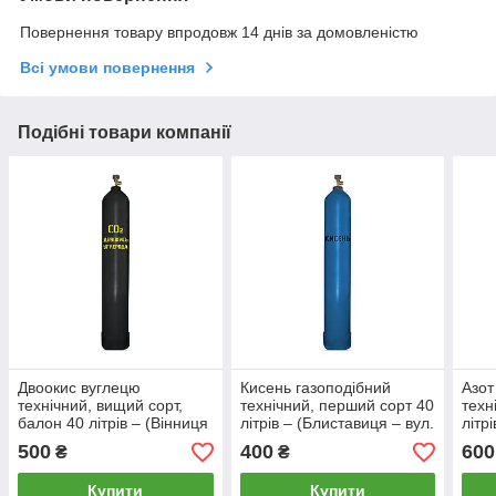
Повернення товару впродовж 14 днів за домовленістю
Всі умови повернення
Подібні товари компанії
Двоокис вуглецю
Кисень газоподібний
Азот
технічний, вищий сорт,
технічний, перший сорт 40
техн
балон 40 літрів – (Вінниця
літрів – (Блиставиця – вул.
літр
– вул. Шимка (Маркса),
Нова, 1-а)
Нова
500
400
600
₴
₴
11)
Купити
Купити