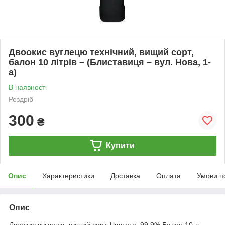
Двоокис вуглецю технічний, вищий сорт,
балон 10 літрів – (Блиставиця – вул. Нова, 1-
а)
В наявності
Роздріб
300
₴
Купити
Опис
Характеристики
Доставка
Оплата
Умови п
Опис
Двоокис вуглецю, вищий сорт. Чистота: 99,9% Балон 10 л