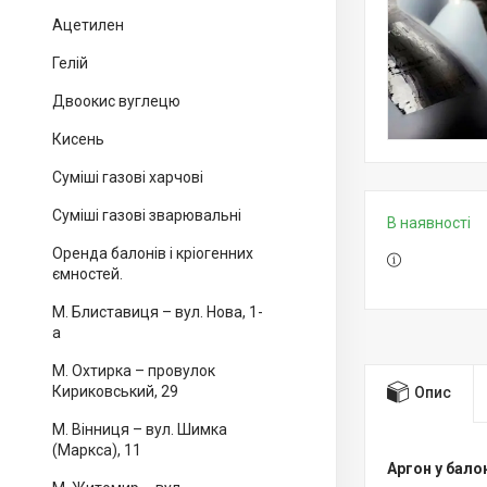
Ацетилен
Гелій
Двоокис вуглецю
Кисень
Суміші газові харчові
Суміші газові зварювальні
В наявності
Оренда балонів і кріогенних
ємностей.
М. Блиставиця – вул. Нова, 1-
а
М. Охтирка – провулок
Кириковський, 29
Опис
М. Вінниця – вул. Шимка
(Маркса), 11
Аргон у бало