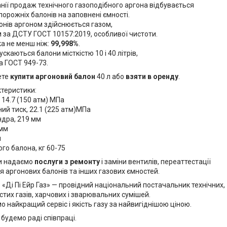
нії продаж технічного газоподібного аргона відбувається
порожніх балонів на заповнені ємності.
онів аргоном здійснюється газом,
 за ДСТУ ГОСТ 10157:2019, особливої чистоти.
ка не менш ніж:
99,998%
.
ускаються балони місткістю 10 і 40 літрів,
а ГОСТ 949-73.
ете
купити аргоновий балон
40 л або
взяти в оренду
.
ктеристики:
 14.7 (150 атм) МПа
ий тиск, 22.1 (225 атм)МПа
ндра, 219 мм
 мм
л
го балона, кг 60-75
и надаємо
послуги з ремонту
і заміни вентилів, переаттестації
я аргонових балонів та інших газових ємностей.
«Ді Пі Ейр Газ» — провідний національний постачальник технічних,
стих газів, харчових і зварювальних сумішей.
 найкращий сервіс і якість газу за найвигіднішою ціною.
будемо раді співпраці.