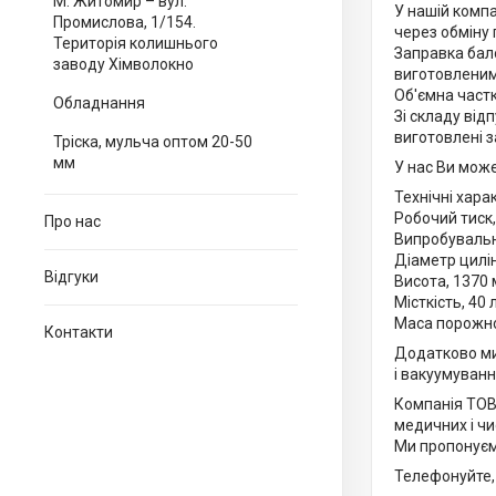
М. Житомир – вул.
У нашій компа
Промислова, 1/154.
через обміну 
Територія колишнього
Заправка бал
заводу Хімволокно
виготовленим
Об'ємна част
Обладнання
Зі складу відп
виготовлені з
Тріска, мульча оптом 20-50
мм
У нас Ви мож
Технічні хара
Робочий тиск,
Про нас
Випробувальн
Діаметр цилі
Відгуки
Висота, 1370
Місткість, 40 
Маса порожно
Контакти
Додатково м
і вакуумуванн
Компанія ТОВ 
медичних і чи
Ми пропонуємо
Телефонуйте, 