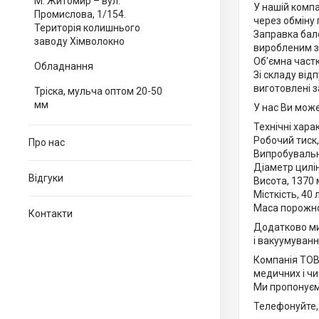
М. Житомир – вул.
У нашій компа
Промислова, 1/154.
через обміну 
Територія колишнього
Заправка бал
заводу Хімволокно
виробленим з
Об'ємна част
Обладнання
Зі складу відп
виготовлені з
Тріска, мульча оптом 20-50
мм
У нас Ви мож
Технічні хара
Робочий тиск,
Про нас
Випробувальн
Діаметр цилі
Відгуки
Висота, 1370
Місткість, 40 
Маса порожно
Контакти
Додатково м
і вакуумуванн
Компанія ТОВ 
медичних і чи
Ми пропонуємо
Телефонуйте, 