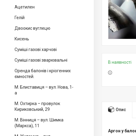
Ацетилен
Гелій
Двоокис вуглецю
Кисень
Суміші газові харчові
Суміші газові зварювальні
В наявності
Оренда балонів і кріогенних
ємностей.
М. Блиставиця – вул. Нова, 1-
а
М. Охтирка – провулок
Кириковський, 29
Опис
М. Вінниця – вул. Шимка
(Маркса), 11
Аргон у бало