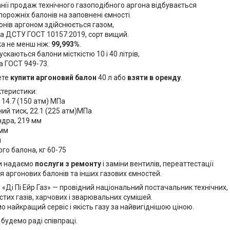
нії продаж технічного газоподібного аргона відбувається
порожніх балонів на заповнені ємності.
онів аргоном здійснюється газом,
а ДСТУ ГОСТ 10157:2019, сорт вищий.
ка не менш ніж:
99,993%
.
ускаються балони місткістю 10 і 40 літрів,
а ГОСТ 949-73.
ете
купити аргоновий балон
40 л або
взяти в оренду
.
ктеристики:
 14.7 (150 атм) МПа
ий тиск, 22.1 (225 атм)МПа
ндра, 219 мм
 мм
л
го балона, кг 60-75
и надаємо
послуги з ремонту
і заміни вентилів, переаттестації
я аргонових балонів та інших газових ємностей.
«Ді Пі Ейр Газ» — провідний національний постачальник технічних,
стих газів, харчових і зварювальних сумішей.
 найкращий сервіс і якість газу за найвигіднішою ціною.
будемо раді співпраці.