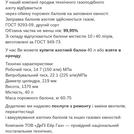
У нашій компанії продаж технічного газоподібного
азоту відбувається
через обміну порожніх балонів на заповнені ємності.
Заправка балонів азотом здійснюється газом,
ГОСТ 9293-09, другий сорт.
Об'ємна частка не менш ніж:
99,95%
.
Зі складу відпускаються балони місткістю 10 і 40 літрів,
виготовлені за ГОСТ 949-73.
У нас Ви можете
купити азотний балон
40 л або
взяти в
оренду
.
Технічні характеристики:
Робочий тиск, 14.7 (150 атм) МПа
Випробувальний тиск, 22.1 (225 атм)МПа
Діаметр циліндра, 219 мм
Висота, 1370 мм
Місткість, 40 л
Маса порожного балона, кг 60-75
Додатково ми надаємо
послуги з ремонту
і заміни вентилів,
переаттестації
і вакуумування азотних балонів та інших газових ємностей.
Компанія ТОВ «ДиПі Ейр Газ» — провідний національний
постачальник технічних,