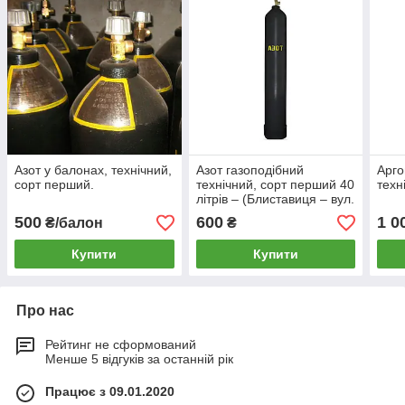
Азот у балонах, технічний,
Азот газоподібний
Арго
сорт перший.
технічний, сорт перший 40
техн
літрів – (Блиставиця – вул.
Нова, 1-а)
500
600
1 0
₴/балон
₴
Купити
Купити
Про нас
Рейтинг не сформований
Менше 5 відгуків за останній рік
Працює з 09.01.2020