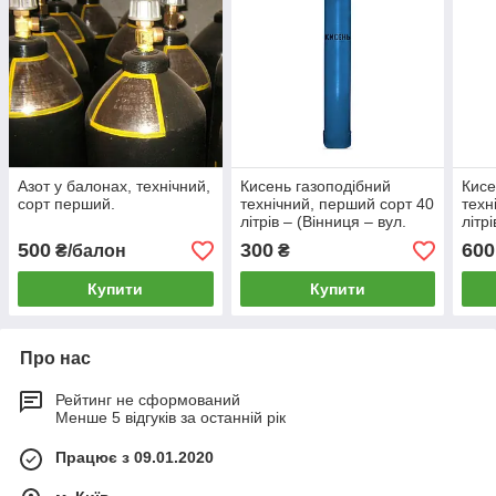
Азот у балонах, технічний,
Кисень газоподібний
Кисе
сорт перший.
технічний, перший сорт 40
техн
літрів – (Вінниця – вул.
літр
Шимка (Маркса), 11)
пров
500
300
600
₴/балон
₴
29)
Купити
Купити
Про нас
Рейтинг не сформований
Менше 5 відгуків за останній рік
Працює з 09.01.2020