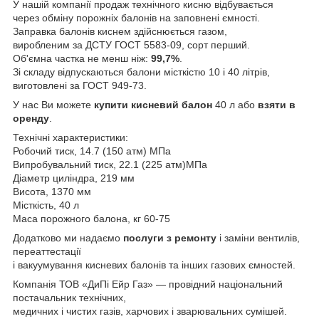
У нашій компанії продаж технічного кисню відбувається
через обміну порожніх балонів на заповнені ємності.
Заправка балонів киснем здійснюється газом,
виробленим за ДСТУ ГОСТ 5583-09, сорт перший.
Об'ємна частка не менш ніж:
99,7%
.
Зі складу відпускаються балони місткістю 10 і 40 літрів,
виготовлені за ГОСТ 949-73.
У нас Ви можете
купити кисневий балон
40 л або
взяти в
оренду
.
Технічні характеристики:
Робочий тиск, 14.7 (150 атм) МПа
Випробувальний тиск, 22.1 (225 атм)МПа
Діаметр циліндра, 219 мм
Висота, 1370 мм
Місткість, 40 л
Маса порожного балона, кг 60-75
Додатково ми надаємо
послуги з ремонту
і заміни вентилів,
переаттестації
і вакуумування кисневих балонів та інших газових ємностей.
Компанія ТОВ «ДиПі Ейр Газ» — провідний національний
постачальник технічних,
медичних і чистих газів, харчових і зварювальних сумішей.